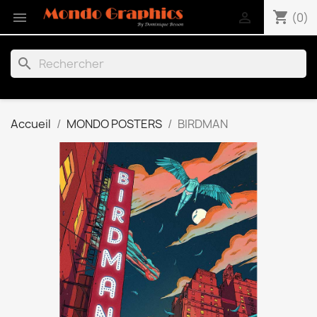
shopping_cart


(0)
search
Accueil
MONDO POSTERS
BIRDMAN