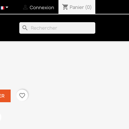
shopping_cart


Panier
(0)
Connexion
search
favorite_border
ER