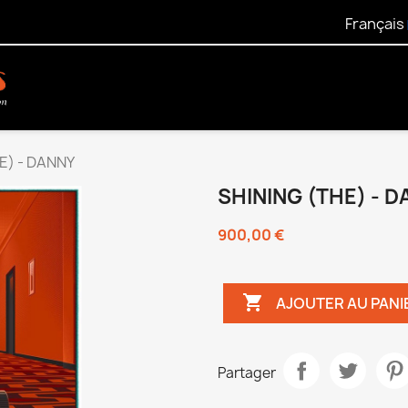
Français
E) - DANNY
SHINING (THE) - 
900,00 €

AJOUTER AU PANI
Partager