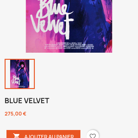
BLUE VELVET
275,00 €

favorite_border
AJOUTER AU PANIER