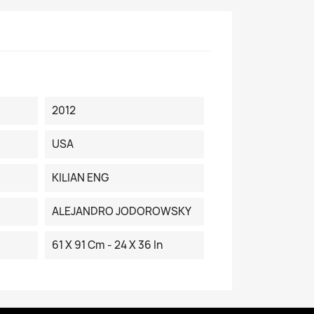
2012
USA
KILIAN ENG
ALEJANDRO JODOROWSKY
61 X 91 Cm - 24 X 36 In