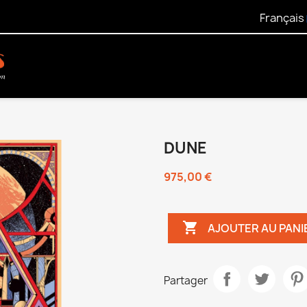
Français
DUNE
975,00 €

AJOUTER AU PANI
Partager