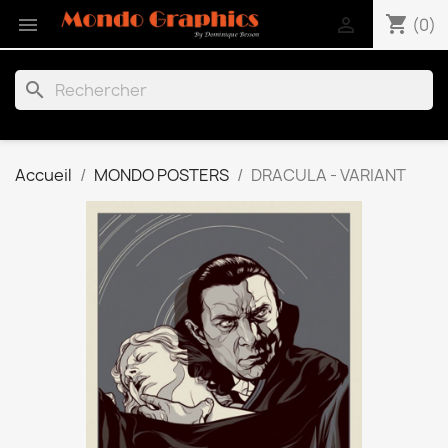
shopping_cart


(0)
search
Accueil
MONDO POSTERS
DRACULA - VARIANT