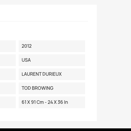
2012
USA
LAURENT DURIEUX
TOD BROWING
61 X 91 Cm - 24 X 36 In