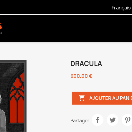
Français
DRACULA
600,00 €

AJOUTER AU PANI
Partager