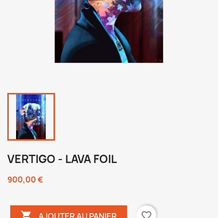
VERTIGO - LAVA FOIL
900,00 €

favorite_border
AJOUTER AU PANIER