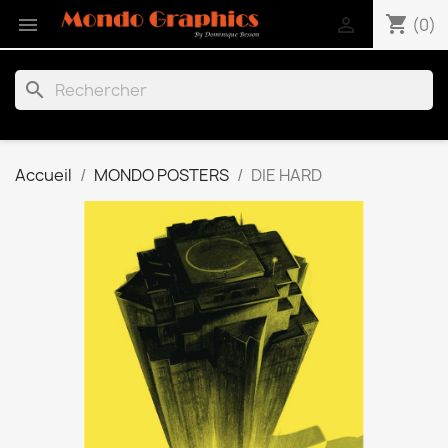
shopping_cart


(0)
search
Accueil
MONDO POSTERS
DIE HARD