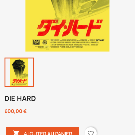
DIE HARD
600,00 €

favorite_border
AJOUTER AU PANIER