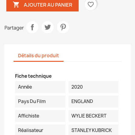

favorite_border
AJOUTER AU PANIER
Partager
Détails du produit
Fiche technique
Année
2020
Pays Du Film
ENGLAND
Affichiste
WYLIE BECKERT
Réalisateur
STANLEY KUBRICK