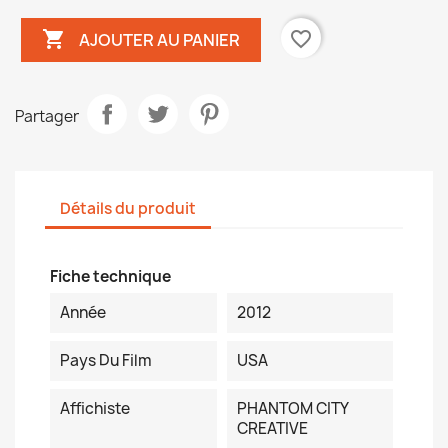

favorite_border
AJOUTER AU PANIER
Partager
Détails du produit
Fiche technique
Année
2012
Pays Du Film
USA
Affichiste
PHANTOM CITY
CREATIVE