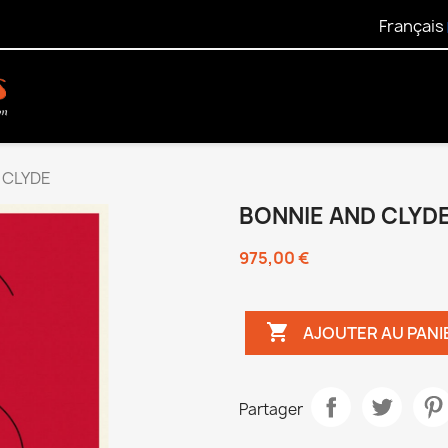
Français
 CLYDE
BONNIE AND CLYD
975,00 €

AJOUTER AU PANI
Partager