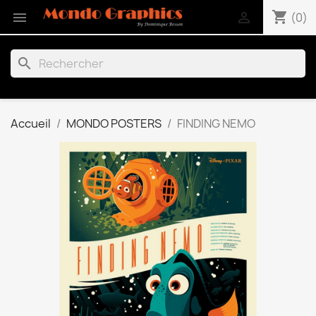
shopping_cart


(0)
search
Accueil
MONDO POSTERS
FINDING NEMO