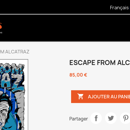
Français
OM ALCATRAZ
ESCAPE FROM AL
85,00 €

AJOUTER AU PANI
Partager