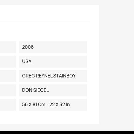
2006
USA
GREG REYNEL STAINBOY
DON SIEGEL
56 X 81 Cm - 22 X 32 In