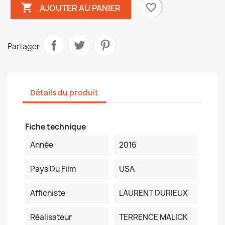

favorite_border
AJOUTER AU PANIER
Partager
Détails du produit
Fiche technique
Année
2016
Pays Du Film
USA
Affichiste
LAURENT DURIEUX
Réalisateur
TERRENCE MALICK